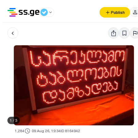
Publish
1
/
3
1,284
09 Aug 26, 19:34
ID 8164942