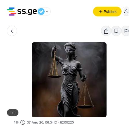
Publish
1
/
1
194
07 Aug 26, 06:34
ID 48209225