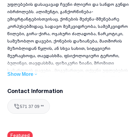
უფლებების დასაცავად ჩვენი ძლიერი და სანდო გუნდი
იბრძოლებს. ალიმენტი, განქორწინება-
ემიგრტანტებისთვისაც, ქონების შეძენა-მშენებარე
კორპუსებშიდაც, სადავო მემკვიდრეობა, სამემკვიდრო
წილები, გირა-ქირა, ოჯახური ძალადობა, ნარკოტიკი,
სამეზობლო დავები, ქონების დაზიანება, მათშორის
მეზობლიდან წყლის, ან სხვა სახით, სიტყვიერი
შეურაცხოფა, თავდასხმა, ფსიქოლოგიური ტერორი,
ბულინგი, თავდასხმა, ფიზიკური ზიანი, შრომითი
სამართლის დავები....მოგვმართეთ, თქვენი უფლებების
Show More
დასაცავად. კომპანიას ყავს ნოტარიუსი, თარჯიმნების
გუნდი, ფსიქოლოგი, კერძო ექსპერტიზის ცენტრი.
Contact Information
კონსულტაცია უფასოა. კომპანიის სათაო ოფისები
მდებარეობს ვაკეში და მარჯანიშვილის მეტროსთან,
571 37 09 **
საჭიროების შემთხვევაში ჩვენი ადვოკატი გადის
მისამართზე, სადაც ცხოვრობთ, თუ გადაადგილების
პრობლემა გაქვთ. ჩაწერა წინასწარ ჩვენი მდივანი
გადაგამისამართებთ შესაბამისს სპეციალისტთან
Featured