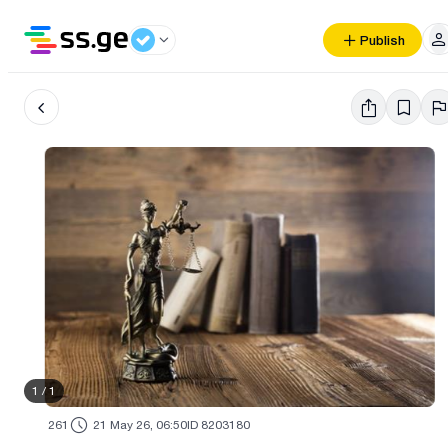
Publish
1
/
1
261
21 May 26, 06:50
ID 8203180