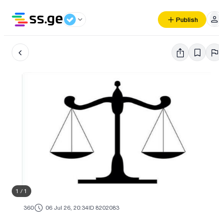
Publish
1
/
1
360
06 Jul 26, 20:34
ID 8202083