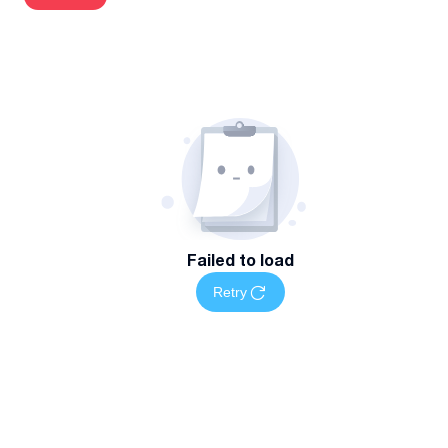
• საოჯახო და მემკვიდრეობითი დავები: განქორწინება,
ალიმენტის დაკისრება/გაზრდა, ქონების გაყოფა,
სამკვიდრო სამართალი და ანდერძთან დაკავშირებული
საკითხები;
• სახელშეკრულებო დავები: შეუსრულებელი
ვალდებულებები, ვალების დაბრუნება, ზიანის
ანაზღაურება და ხელშეკრულებების სამართლებრივი
ექსპერტიზა;
• შრომითი სამართალი: სამსახურიდან უკანონოდ
Failed to load
გათავისუფლების გასაჩივრება, განაცდურის ხელფასის
მოთხოვნა და კომპენსაციები;
Retry
• დოკუმენტაციის მომზადება: სარჩელების, შესაგებლების,
საჩივრებისა და ნებისმიერი სირთულის ხელშეკრულებები
კვალიფიციური შედგენა.
🏛️ ადმინისტრაციული სამართალი