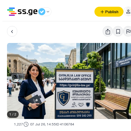
Publish
1
/
2
1,227
07 Jul 26, 14:55
ID 4106784