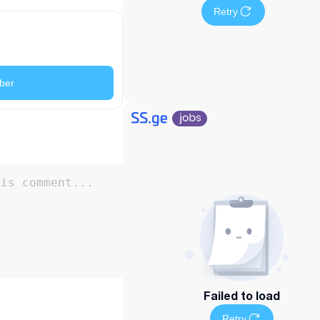
Retry
ber
Failed to load
Retry