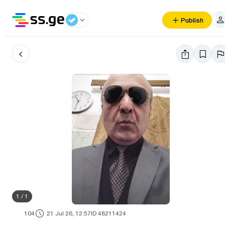
Publish
1
/
1
104
21 Jul 26, 12:57
ID 48211424