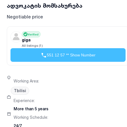
ადვოკატის მომსახურება
Negotiable price
Verified
giga
All listings (1)
551 12 57 ** Show Number
Working Area
:
Tbilisi
Experience
:
More than 5 years
Working Schedule
:
24/7