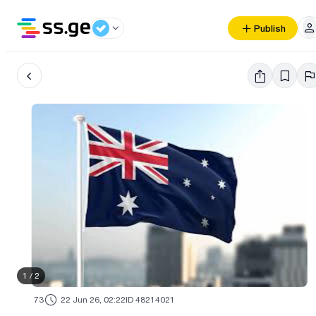
Publish
1
/
2
73
22 Jun 26, 02:22
ID 48214021