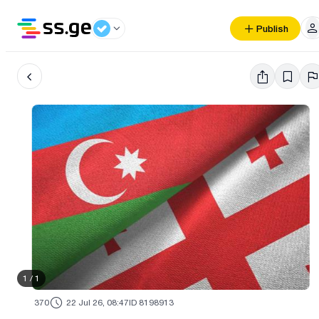
Publish
1
/
1
370
22 Jul 26, 08:47
ID 8198913