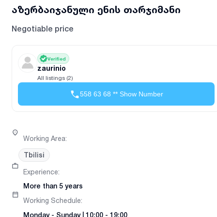
აზერბაიჯანული ენის თარჯიმანი
Negotiable price
Verified
zaurinio
All listings (2)
558 63 68 ** Show Number
Working Area
:
Tbilisi
Experience
:
More than 5 years
Working Schedule
:
Monday
-
Sunday
|
10:00 - 19:00