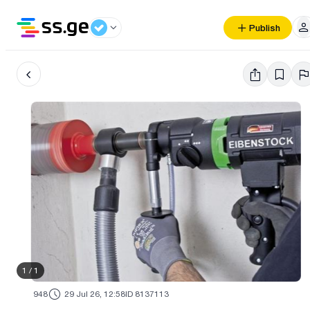
Publish
1
/
1
948
29 Jul 26, 12:58
ID 8137113