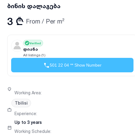
ბინის დალაგება
3 ₾
- From
/
Per m²
Verified
დიანა
All listings (1)
501 22 04 ** Show Number
Working Area
:
Tbilisi
Experience
:
Up to 3 years
Working Schedule
: