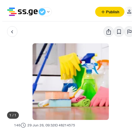
Publish
1
/
1
146
29 Jun 26, 09:32
ID 48214575