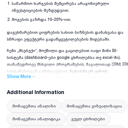
საწარმოო ხარჯების შემცირება არაგონივრული
ინვესტიციების შეზღუდვით;
მოგების გაზრდა 10–20%–ით;
დაგეხმარებით ციფრების სახით ბიზნესის დანახვასა და
სწრაფი ეფექტური გადაწყვეტილებების მიღებაში.
ჩემი „მსუბუქი“, მოქნილი და გაცილებით იაფი მინი BI-
სისტემა (dashboard–ები google ცხრილებსა თუ excel-ში),
თანამედროვე მსხვილი პროგრამების, მაგალითად CRM, ER
სისტემებისგან განსხვავებით,
ნებისმიერ დროს
Show More
გიჩვენებთ, რომელი არხები მუშაობენ მომგებიანად,
სად არის ზრდა, სად არის ვარდნა და რა საჭიროებს
Additional Information
თქვენს სასწრაფო ყურადღებას.
ფასი დამოკიდებულია მონაცემთა მოცულობასა და
მონაცემთა ანალიზი
მონაცემთა ვიზუალიზაცია
ანგარიშგების სირთულეზე. მარტივი ვიზუალიზაცია იწყება
დაახლოებით 150–200 ლარიდან. სრულფასოვანი
მონაცემთა ანალიტიკა
გუგლ ცხრილები
dashboard–ი google sheets–სა ან excel-ში ჩვეულებრივად –