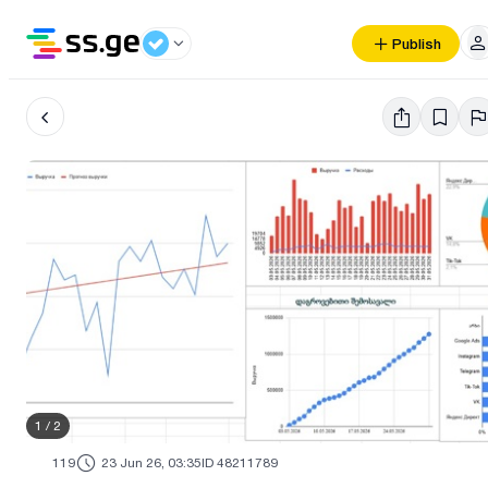
Publish
1
/
2
119
23 Jun 26, 03:35
ID 48211789