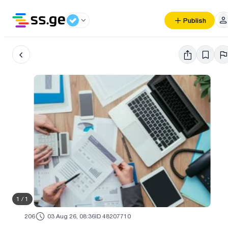
Publish
1
/
1
206
03 Aug 26, 08:36
ID 48207710