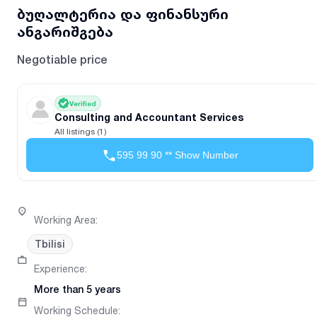
ბუღალტერია და ფინანსური
ანგარიშგება
Negotiable price
Verified
Consulting and Accountant Services
All listings (1)
595 99 90 ** Show Number
Working Area
:
Tbilisi
Experience
:
More than 5 years
Working Schedule
: