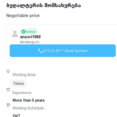
ბუღალტერის მომსახურება
Negotiable price
Verified
anzori1992
All listings (1)
574 21 03 ** Show Number
Working Area
:
Tbilisi
Experience
:
More than 5 years
Working Schedule
:
24/7