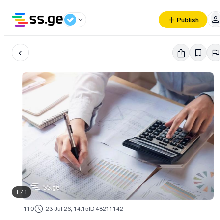
Publish
1
/
1
110
23 Jul 26, 14:15
ID 48211142