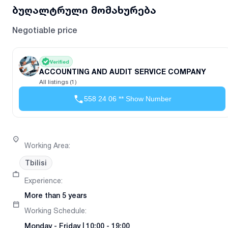
ბუღალტრული მომახურება
Negotiable price
Verified
ACCOUNTING AND AUDIT SERVICE COMPANY
All listings (1)
558 24 06 ** Show Number
Working Area
:
Tbilisi
Experience
:
More than 5 years
Working Schedule
:
Monday
-
Friday
|
10:00 - 19:00