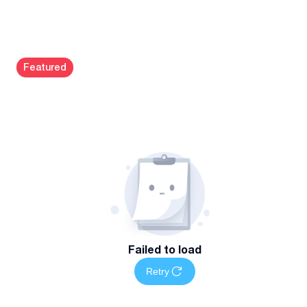
რატომ უნდა აგვირჩიოთ
მეტი ვიდრე 5 წლიანი გამოცდილება ბუღალტერიაში
სიზუსტე და დეტალებზე ორიენტირებული მომსახურება
Politkovskaya St (jikia st.)
#
2
თანამედროვე საბუღალტრო პროგრამების გამოყენება
Featured
დოკუმენტაციის კონფიდენციალურობის სრული დაცვა
სწრაფი რეაგირება და ინდივიდუალური მიდგომა თითოეუ
კლიენტთან
მომსახურების არეალი და ხელმისაწვდომობა
მომსახურება ხელმისაწვდომია თბილისში როგორც
დისტანციურად, ასევე ადგილზე ვიზიტით.
დაგვიკავშირდით
დაგეგმეთ თქვენი იურიდიული და ფინანსური სამუშაოები
მარტივად — დაგვიკავშირდით მითითებულ ნომერზე
Failed to load
სრული ინფორმაციისთვის
Retry