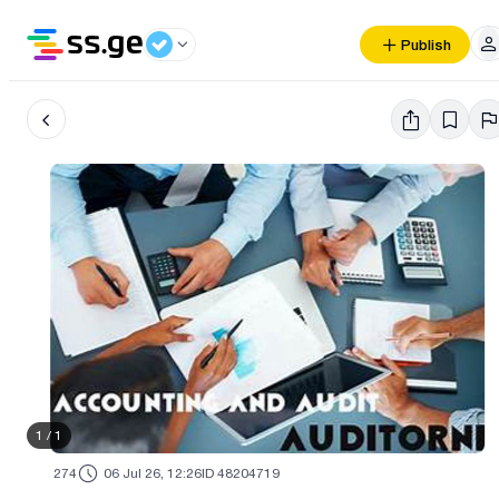
Publish
1
/
1
274
06 Jul 26, 12:26
ID 48204719