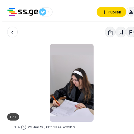
Publish
1
/
1
107
29 Jun 26, 08:11
ID 48209876