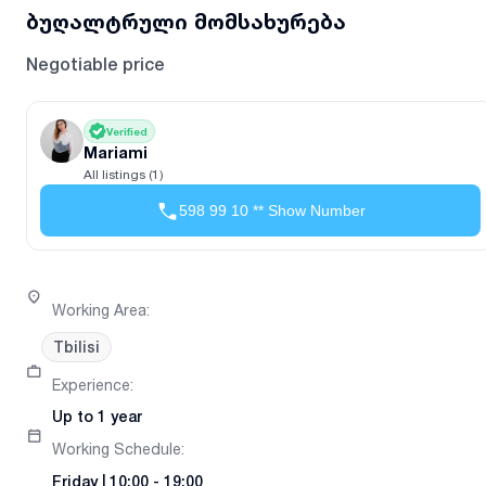
ბუღალტრული მომსახურება
Negotiable price
Verified
Mariami
All listings (1)
598 99 10 ** Show Number
Working Area
:
Tbilisi
Experience
:
Up to 1 year
Working Schedule
:
Friday
|
10:00 - 19:00