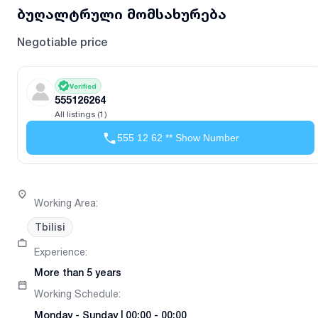
ბუღალტრული მომსახურება
Negotiable price
Verified
555126264
All listings (1)
555 12 62 ** Show Number
Working Area
:
Tbilisi
Experience
:
More than 5 years
Working Schedule
:
Monday
-
Sunday
|
00:00 - 00:00