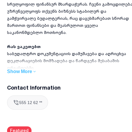
სრულყოფილ ფინანსურ მხარდაჭერას. ჩვენი გამოცდილებ
უზრუნველყოფს თქვენს ბიზნესს სტაბილურ და
გამჭვირვალე ბუღალტერიას, რაც დაგეხმარებათ სწორად
მართოთ ფინანსები და შეასრულოთ ყველა
საკანონმდებლო მოთხოვნა.
რას ვაკეთებთ
საბუღალტრო დოკუმენტაციის დამუშავება და აღრიცხვა
დეკლარაციების მომზადება და წარდგენა შესაბამის
ორგანოებში
Show More
ხელფასების, საგადასახადო და სოციალური
გადასახადების გამოთვლა
Contact Information
ფინანსური ანგარიშგებების შედგენა და ანალიზი
საბუღალტრო კონსულტაციები და მიმდინარე მხარდაჭერა
555 12 62 **
ბიზნესის აუდიტისთვის საჭირო დოკუმენტაციის მომზადებ
რატომ უნდა აგვირჩიოთ
5 წელზე მეტი გამოცდილება ბუღალტერიასა და ფინანსურ
Featured
სფეროში