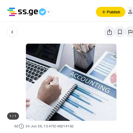
Publish
1
/
1
62
24 Jun 26, 13:47
ID 48214192