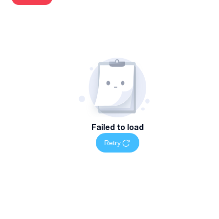
სწრაფი და ზუსტი მომსახურება ინდუსტრიის სტანდარტები
შესაბამისად
კონფიდენციალურობის სრული დაცვა და მონაცემთა
უსაფრთხოება
თანამედროვე საბუღალტრო პროგრამების გამოყენება
ინდივიდუალური მიდგომა თითოეული კლიენტის
საჭიროებებზე
მომსახურების არეალი და ხელმისაწვდომობა
მომსახურება ხელმისაწვდომია თბილისში როგორც
Failed to load
დისტანციურად, ასევე ადგილზე ვიზიტით.
Retry
დაგვიკავშირდით
დაგეგმეთ თქვენი იურიდიული და ფინანსური სამუშაოები
მარტივად — დაგვიკავშირდით მითითებულ ნომერზე
სრული ინფორმაციისთვის