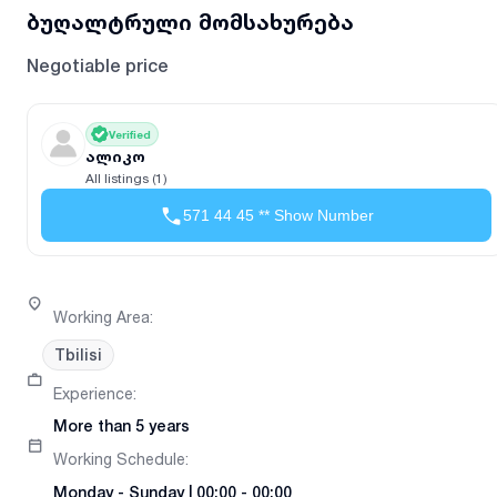
ბუღალტრული მომსახურება
Negotiable price
Verified
ალიკო
All listings (1)
571 44 45 ** Show Number
Working Area
:
Tbilisi
Experience
:
More than 5 years
Working Schedule
:
Monday
-
Sunday
|
00:00 - 00:00