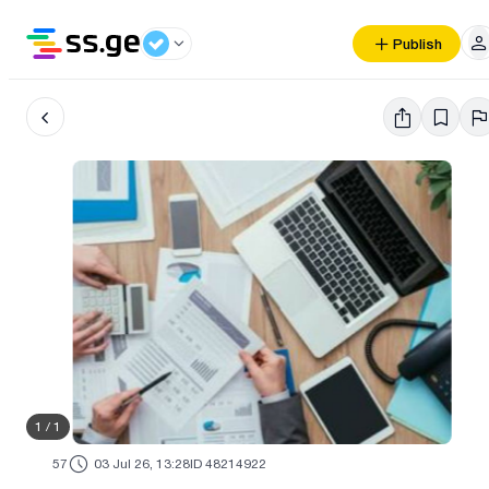
Publish
1
/
1
57
03 Jul 26, 13:28
ID 48214922