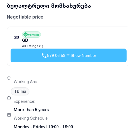
ბუღალტრული მომსახურება
Negotiable price
Verified
GB
All listings (1)
579 06 59 ** Show Number
Working Area
:
Tbilisi
Experience
:
More than 5 years
Working Schedule
:
Monday
-
Friday
|
10:00 - 19:00