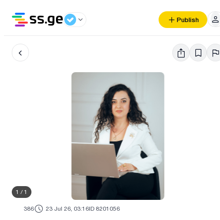
Publish
1
/
1
386
23 Jul 26, 03:16
ID 8201056