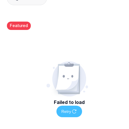
სისუფთავის უზრუნველყოფა
რატომ უნდა აგვირჩიოთ
Featured
მხოლოდ სანდო, პროფესიონალური გერმანული და რუსულ
აპარატურა
სწრაფი და ეფექტური შესრულება მინიმალური
დისკომფორტით
დამუშავებული იატაკის ხარისხზე გარანტია
მომსახურების სტანდარტების დაცვა და ინდივიდუალური
მიდგომა თითოეულ ობიექტზე
მომსახურების არეალი და ხელმისაწვდომობა
მომსახურება ხელმისაწვდომია თბილისში ადგილზე
Failed to load
მისვლით
Retry
დაგვიკავშირდით
დაგეგმეთ თქვენი იატაკის სამუშაოები მარტივად —