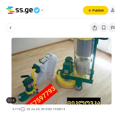
Publish
1
/
4
3,719
28 Jul 26, 05:54
ID 1536514