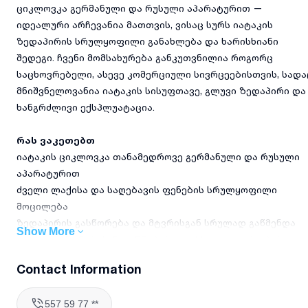
ციკლოვკა გერმანული და რუსული აპარატურით —
იდეალური არჩევანია მათთვის, ვისაც სურს იატაკის
ზედაპირის სრულყოფილი განახლება და ხარისხიანი
შედეგი. ჩვენი მომსახურება განკუთვნილია როგორც
საცხოვრებელი, ასევე კომერციული სივრცეებისთვის, სადა
მნიშვნელოვანია იატაკის სისუფთავე, გლუვი ზედაპირი და
ხანგრძლივი ექსპლუატაცია.
რას ვაკეთებთ
იატაკის ციკლოვკა თანამედროვე გერმანული და რუსული
აპარატურით
ძველი ლაქისა და საღებავის ფენების სრულყოფილი
მოცილება
ზედაპირის გასწორება და მტვრისგან სრულად გაწმენდა
Show More
იატაკის ბზარების, ნაკაწრებისა და სხვა დეფექტების
ამოვსება სპეციალური მასალებით
Contact Information
დამუშავებული იატაკის დაფარვა დამცავი ლაქით ან
ზეთით
557 59 77 **
სამუშაოს დასრულების შემდეგ სივრცის მოწესრიგება და