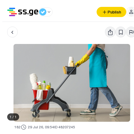
Publish
1
/
1
182
29 Jul 26, 09:54
ID 48207245