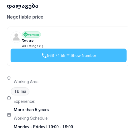
დალაგება
Negotiable price
Verified
ზოია
All listings (1)
568 74 55 ** Show Number
Working Area
:
Tbilisi
Experience
:
More than 5 years
Working Schedule
:
Monday
-
Friday
|
10:00 - 19:00