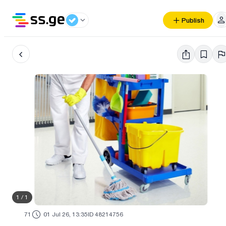
Publish
1
/
1
71
01 Jul 26, 13:35
ID 48214756