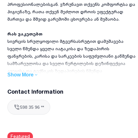
პროფესიონალებისგან. ვზრუნავთ თქვენს კომფორტსა და
ჰიგიენაზე, რათა თქვენ შეძლოთ დროის ეფექტურად
მართვა და მშვიდ გარემოში ცხოვრება ან მუშაობა.
რას ვაკეთებთ
სივრცის სრულყოფილი მტვერსასრუტით დამუშავება
სველი წმენდა ყველა იატაკისა და ზედაპირის
ფანჯრების, კარისა და სარკეების საფუძვლიანი გაწმენდა
სამზარეულოსა და სველი წერტილების დეზინფექცია
ავეჯისა და ტექნიკის ზედაპირების წმენდა
Show More
ნარჩენების გატანა და სანაგვე ურნების დეზინფექცია
Contact Information
რატომ უნდა აგვირჩიოთ
5 წელზე მეტი გამოცდილება ბინებისა და ოფისების
598 35 96 **
დასუფთავებაში
სანდოობა და პასუხისმგებლობა თითოეულ დეტალში
სწრაფი და ეფექტური მომსახურება შეთანხმებულ ვადებში
თანამედროვე, ეკოლოგიურად უსაფრთხო საწმენდი
Featured
საშუალებების გამოყენება