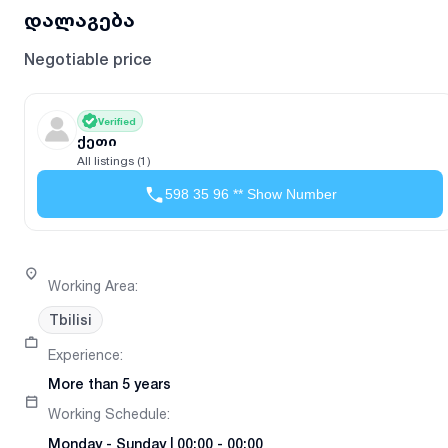
დალაგება
Negotiable price
Verified
ქეთი
All listings (1)
598 35 96 ** Show Number
Working Area
:
Tbilisi
Experience
:
More than 5 years
Working Schedule
:
Monday
-
Sunday
|
00:00 - 00:00