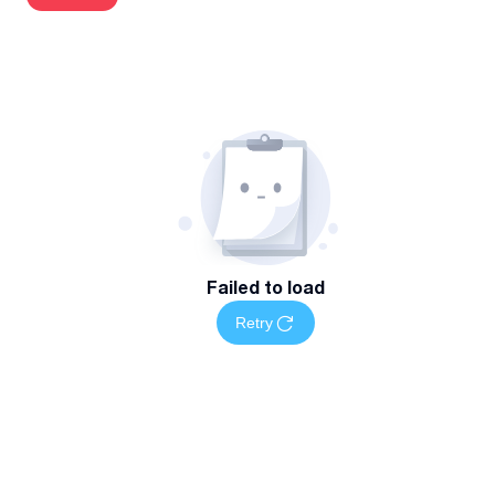
დასუფთავების ხარისხის გარანტია
მომსახურების არეალი და ხელმისაწვდომობა
ვმუშაობთ თბილისში და ვიღებთ როგორც ერთჯერად, ისე
რეგულარულ შეკვეთებს ბინებისა და ოფისების
დასუფთავებაზე.
დაგვიკავშირდით
დაგეგმეთ თქვენი ბინების, ოფისების დასუფთავების
სამუშაოები მარტივად — დაგვიკავშირდით მითითებულ
Failed to load
ნომერზე სრული ინფორმაციისთვის
Retry