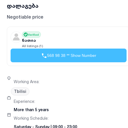
დალაგება
Negotiable price
Verified
ნათია
All listings (1)
568 98 38 ** Show Number
Working Area
:
Tbilisi
Experience
:
More than 5 years
Working Schedule
:
Saturday
-
Sunday
|
09:00 - 23:00