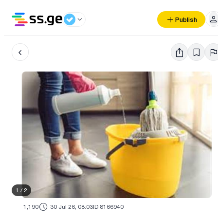
Publish
1
/
2
1,190
30 Jul 26, 08:03
ID 8166940