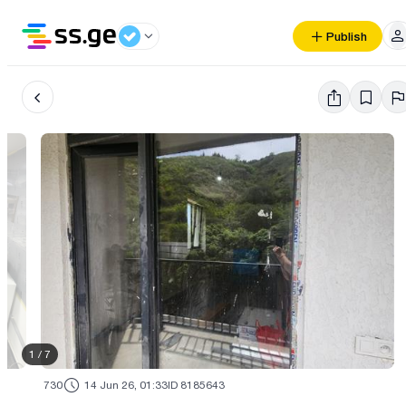
Publish
1
/
7
730
14 Jun 26, 01:33
ID 8185643