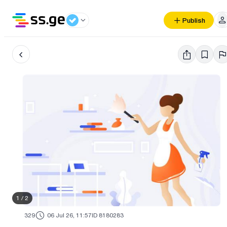
Publish
1
/
2
329
06 Jul 26, 11:57
ID 8180283