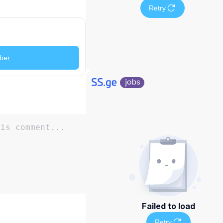
Retry
ber
Failed to load
Retry