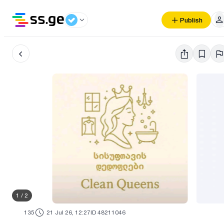
Publish
1
/
2
135
21 Jul 26, 12:27
ID 48211046