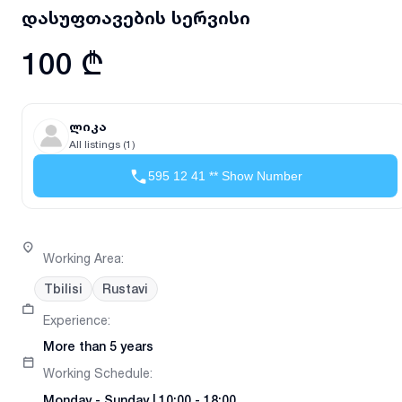
დასუფთავების სერვისი
100 ₾
ლიკა
All listings (1)
595 12 41 ** Show Number
Working Area
:
Tbilisi
Rustavi
Experience
:
More than 5 years
Working Schedule
:
Monday
-
Sunday
|
10:00 - 18:00