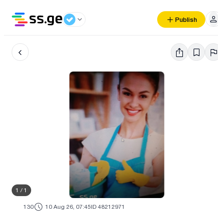
Publish
1
/
1
130
10 Aug 26, 07:45
ID 48212971