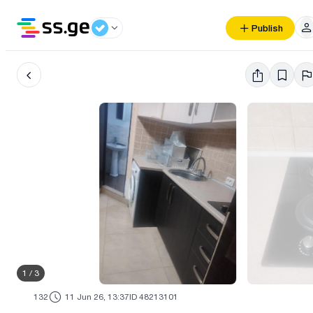
Publish
1
/
3
132
11 Jun 26, 13:37
ID 48213101