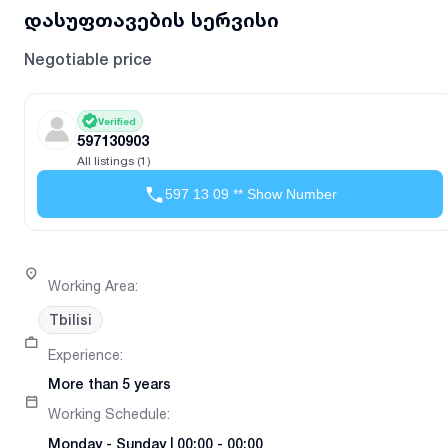
დასუფთავების სერვისი
Negotiable price
Verified
597130903
All listings (1)
597 13 09 ** Show Number
Working Area
:
Tbilisi
Experience
:
More than 5 years
Working Schedule
:
Monday
-
Sunday
|
00:00 - 00:00