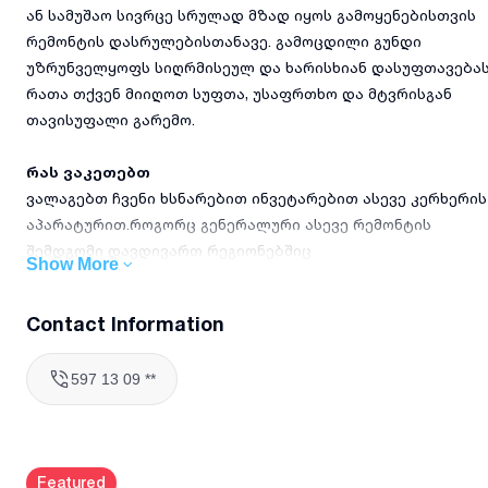
ან სამუშაო სივრცე სრულად მზად იყოს გამოყენებისთვის
რემონტის დასრულებისთანავე. გამოცდილი გუნდი
უზრუნველყოფს სიღრმისეულ და ხარისხიან დასუფთავებას
რათა თქვენ მიიღოთ სუფთა, უსაფრთხო და მტვრისგან
თავისუფალი გარემო.
რას ვაკეთებთ
ვალაგებთ ჩვენი ხსნარებით ინვეტარებით ასევე კერხერის
აპარატურით.როგორც გენერალური ასევე რემონტის
შემდგომი დავდივართ რეგიონებშიც
Show More
მტვრისა და სამშენებლო ნარჩენების სრულყოფილი
მოცილება ყველა ზედაპირიდან
Contact Information
იატაკის, კედლებისა და ჭერის სველი წმენდა სპეციალური
საშუალებებით
597 13 09 **
ფანჯრების, კარებისა და ჩარჩოების საფუძვლიანი
გაწმენდა
სანტექნიკისა და სამზარეულოს ინვენტარის დეტალური
დეზინფექცია
Featured