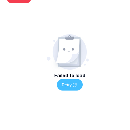
დასუფთავებაში
პროფესიონალური და სანდო გუნდი
სწრაფი და ეფექტური მომსახურება შეთანხმებულ ვადებში
თანამედროვე საწმენდი ტექნიკა და ეკოლოგიურად
უსაფრთხო საშუალებები
ყურადღება დეტალების მიმართ და ინდივიდუალური
მიდგომა თითოეულ ობიექტზე
მომსახურების არეალი და ხელმისაწვდომობა
დასუფთავების სერვისი ხელმისაწვდომია თბილისში
Failed to load
როგორც ერთჯერადი, ასევე რეგულარული ფორმატით.
Retry
დაგვიკავშირდით
დაგეგმეთ თქვენი ბინების, ოფისების დასუფთავების
სამუშაოები მარტივად — დაგვიკავშირდით მითითებულ
ნომერზე სრული ინფორმაციისთვის