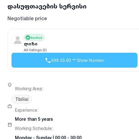
დასუფთავების სერვისი
Negotiable price
Verified
ლიზი
All listings (2)
599 15 60 ** Show Number
Working Area
:
Tbilisi
Experience
:
More than 5 years
Working Schedule
:
Monday
-
Sunday
|
00:00 - 00:00