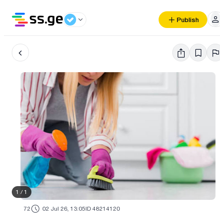
Publish
1
/
1
72
02 Jul 26, 13:05
ID 48214120