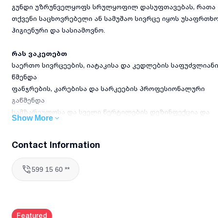
გუნდი უზრუნველყოფს სრულყოფილ დასუფთავებას, რათა
თქვენი საცხოვრებელი ან სამუშაო სივრცე იყოს უსაფრთხო
ჰიგიენური და სასიამოვნო.
რას ვაკეთებთ
საერთო სივრცეების, იატაკისა და კედლების საფუძვლიან
წმენდა
ფანჯრების, კარებისა და სარკეების პროფესიონალური
გაწმენდა
სამზარეულოსა და სველი წერტილების დეზინფექცია და
Show More
დეტალური დასუფთავება
მტვრის მოცილება ავეჯიდან, ტექნიკიდან და სხვა
Contact Information
ზედაპირებიდან
ნაგვის გატანა და სანიტარული ნარჩენების მართვა
599 15 60 **
საჭიროების შემთხვევაში, სპეციალური საწმენდი
საშუალებების გამოყენება
რატომ უნდა აგვირჩიოთ
Featured
5 წელზე მეტი გამოცდილება ბინებისა და ოფისების