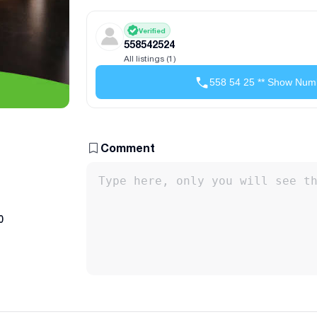
Verified
558542524
All listings (1)
558 54 25 ** Show Num
Comment
0