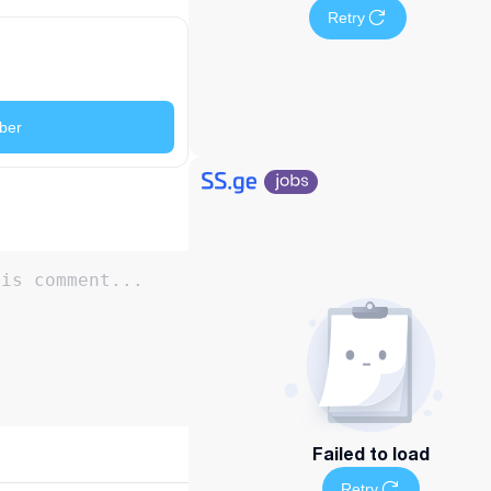
Retry
ber
Failed to load
Retry