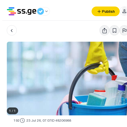
Publish
1
/
1
192
23 Jul 26, 07:07
ID 48206988