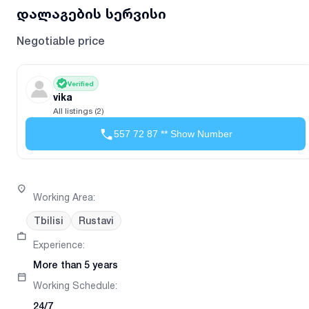
დალაგების სერვისი
Negotiable price
Verified
vika
All listings (2)
557 72 87 ** Show Number
Working Area
:
Tbilisi
Rustavi
Experience
:
More than 5 years
Working Schedule
:
24/7