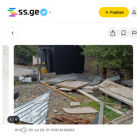
Publish
1
/
6
916
03 Jul 26, 01:52
ID 8160022