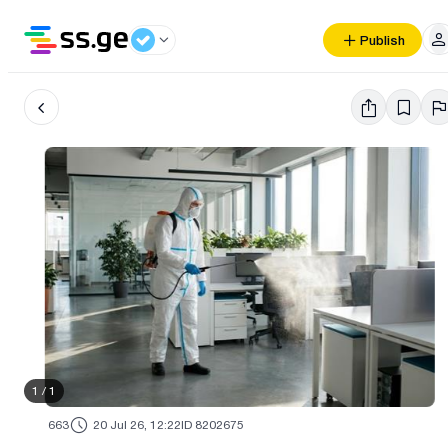
Publish
1
/
1
663
20 Jul 26, 12:22
ID 8202675