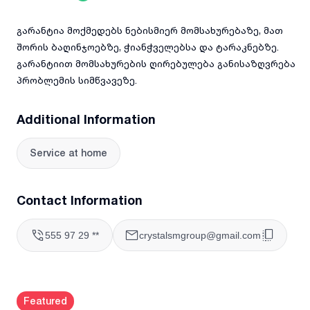
✅ საცხოვრებელ კორპუსებს
გარანტია მოქმედებს ნებისმიერ მომსახურებაზე, მათ
შორის ბაღინჯოებზე, ჭიანჭველებსა და ტარაკნებზე.
✅ სამშენებლო ობიექტებს
გარანტიით მომსახურების ღირებულება განისაზღვრება
ჩვენ ვატარებთ:
პრობლემის სიმწვავეზე.
✔ ტარაკნების, ჭიანჭველების, ბუზების და სხვა მწერების
Additional Information
განადგურებას
✔ ვირთხებისა და თაგვების კონტროლს
Service at home
✔ დეზინფექციას და სანიტარულ დამუშავებას
Contact Information
✔ პრევენციულ მომსახურებას ბიზნესებისთვის
რატომ ჩვენ?
555 97 29 **
crystalsmgroup@gmail.com
🔹 პროფესიონალური პრეპარატები
🔹 უსაფრთხო მეთოდები
Featured