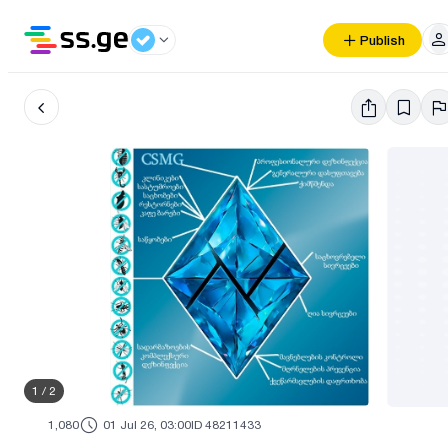
Publish
1
/
2
1,080
01 Jul 26, 03:00
ID 48211433