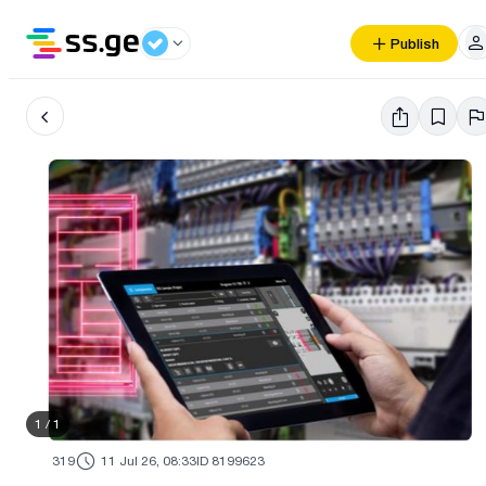
Publish
1
/
1
319
11 Jul 26, 08:33
ID 8199623