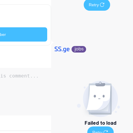
Retry
ber
Failed to load
Retry