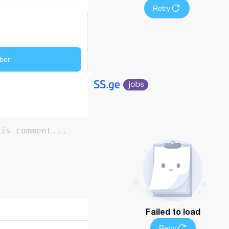
Retry
ber
Failed to load
Retry