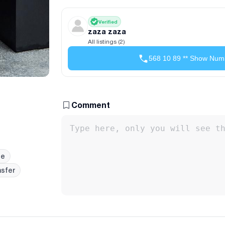
Verified
zaza zaza
All listings (2)
568 10 89 ** Show Num
Comment
le
nsfer