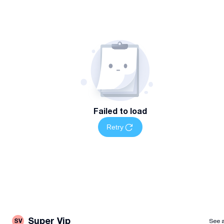
Failed to load
Retry
Super Vip
SV
See a