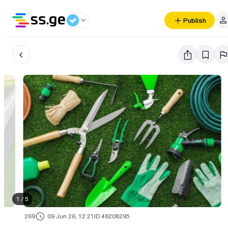
Publish
1
/
5
269
09 Jun 26, 12:21
ID 48208295