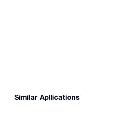
დამატებითი ინფრომაციისთვის: დამირეკეთ ან მომწერე
მეტი სასარგებლო ინფორმაციისთვის, თვალი ადევნეთ ჩ
ანგარიშგება. მე-3 და მე-4 კატეგორიის საწარმოებისთ
WhatsApp-ით
Similar Apllications