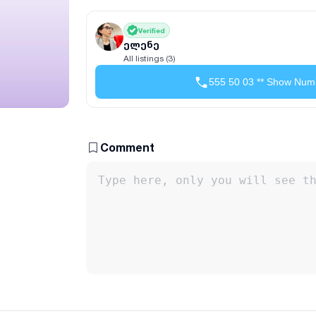
Verified
ელენე
All listings (3)
555 50 03 ** Show Num
Comment