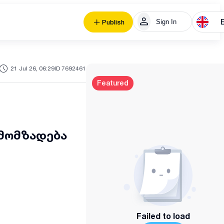
Sign In
Publish
21 Jul 26, 06:29
ID 7692461
Featured
 მომზადება
Failed to load