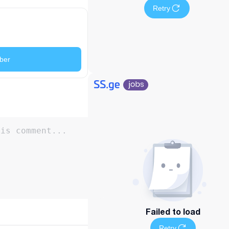
Retry
ber
Failed to load
Retry