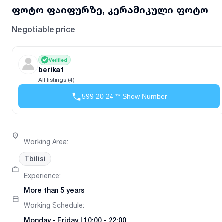
ფოტო ფაიფურზე, კერამიკული ფოტო
Negotiable price
Verified
berika1
All listings (4)
599 20 24 ** Show Number
Working Area
:
Tbilisi
Experience
:
More than 5 years
Working Schedule
:
Monday
-
Friday
|
10:00 - 22:00