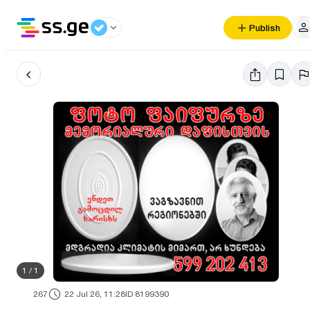
Publish
1
/
1
267
22 Jul 26, 11:28
ID 8199390