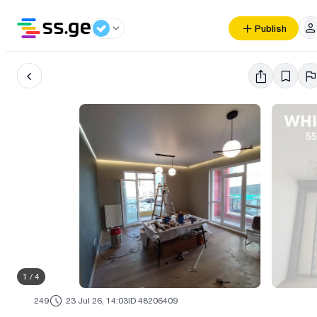
Publish
1
/
4
249
23 Jul 26, 14:03
ID 48206409