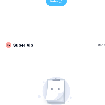
Retry
Super Vip
SV
See a