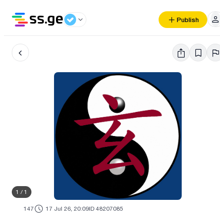
Publish
1
/
1
147
17 Jul 26, 20:09
ID 48207085