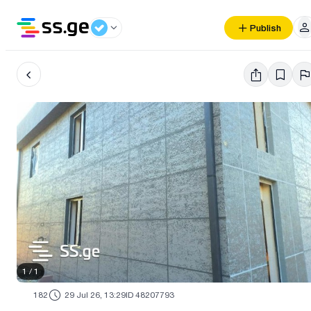
Publish
1
/
1
182
29 Jul 26, 13:29
ID 48207793