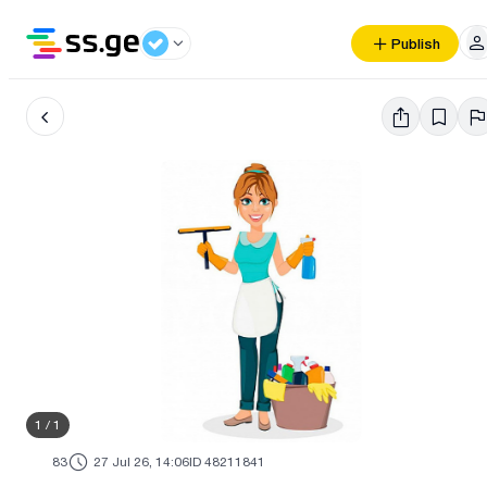
Publish
1
/
1
83
27 Jul 26, 14:06
ID 48211841