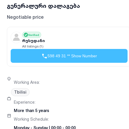
გენერალური დალაგება
Negotiable price
Verified
რუსუდანი
All listings (1)
598 49 31 ** Show Number
Working Area
:
Tbilisi
Experience
:
More than 5 years
Working Schedule
:
Monday
-
Sunday
|
00:00 - 00:00