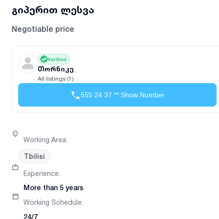
გიპერით ლესვა
Negotiable price
Verified
Თორნიკე
All listings (1)
555 24 37 ** Show Number
Working Area
:
Tbilisi
Experience
:
More than 5 years
Working Schedule
:
24/7