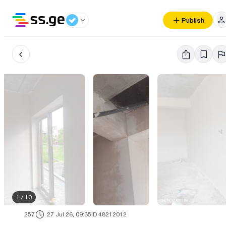
Publish
1
/
10
257
27 Jul 26, 09:35
ID 48212012