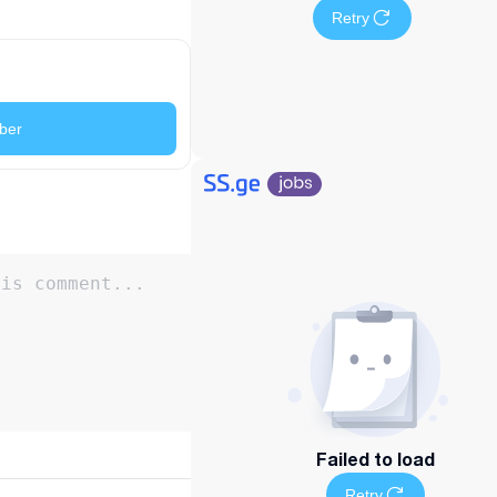
Retry
ber
Failed to load
Retry