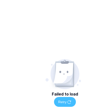
Failed to load
Retry