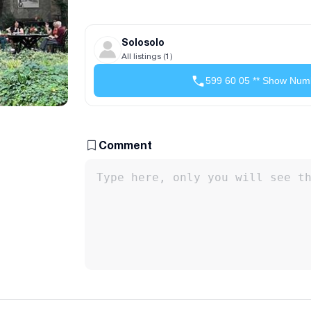
Solosolo
All listings (1)
599 60 05 ** Show Num
Comment