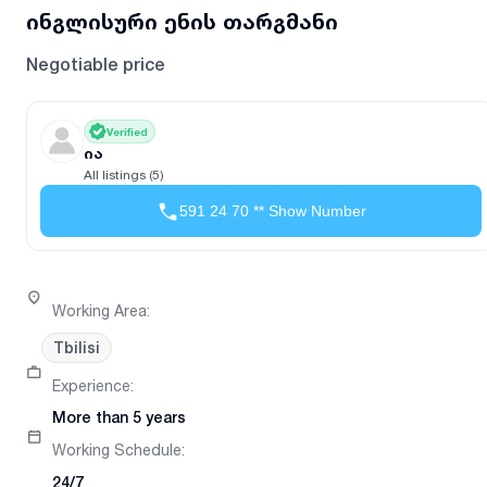
ინგლისური ენის თარგმანი
Negotiable price
Verified
ია
All listings (5)
591 24 70 ** Show Number
Working Area
:
Tbilisi
Experience
:
More than 5 years
Working Schedule
:
24/7