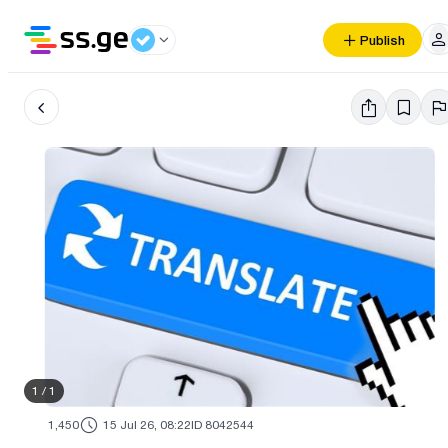
Publish
1
/
1
1,450
15 Jul 26, 08:22
ID 8042544