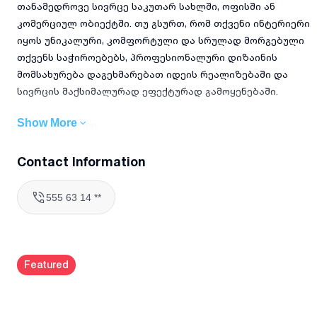
თანამედროვე სივრცე საკუთარ სახლში, ოფისში ან
კომერციულ ობიექტში. თუ გსურთ, რომ თქვენი ინტერიერი
იყოს უნიკალური, კომფორტული და სრულად მორგებული
თქვენს საჭიროებებს, პროფესიონალური დიზაინის
მომსახურება დაგეხმარებათ იდეის რეალიზებაში და
სივრცის მაქსიმალურად ეფექტურად გამოყენებაში.
Show More
რას ვაკეთებთ
გთავაზობთ სახლის ინტერიერის დიზაინს, სამზარეულოს
გეგმარებას, ელექტროობის ნახაზის გაკეთებას, შემდეგ ამ
Contact Information
ყველაფრის 3დ ვიზუალიზაციას და სამუშაო ფაილების
გამზადებას რემონტის დასაწყებად.
555 63 14 **
რატომ უნდა აგვირჩიოთ
მეტი ვიდრე 5 წლიანი გამოცდილება ინტერიერის დიზაინი
სფეროში
Featured
ინდივიდუალური მიდგომა თითოეული პროექტის მიმართ
თანამედროვე დიზაინის ტენდენციების ცოდნა და
გამოყენება