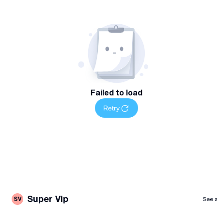
სწრაფი და ხარისხიანი შესრულება
სანდო პარტნიორობა და პროფესიონალური კონსულტაცია
მომსახურების არეალი და ხელმისაწვდომობა
მომსახურება ხელმისაწვდომია თბილისში როგორც
ადგილზე, ასევე ონლაინ ფორმატში.
დაგვიკავშირდით
Failed to load
დაგეგმეთ თქვენი არქიტექტურა, პროექტირება-დიზაინის
Retry
სამუშაოები მარტივად — დაგვიკავშირდით მითითებულ
ნომერზე სრული ინფორმაციისთვის
Super Vip
SV
See a