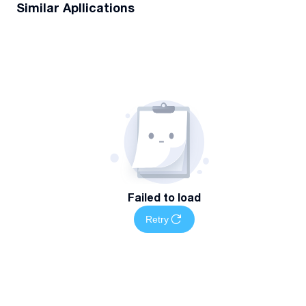
Similar Apllications
Failed to load
Retry