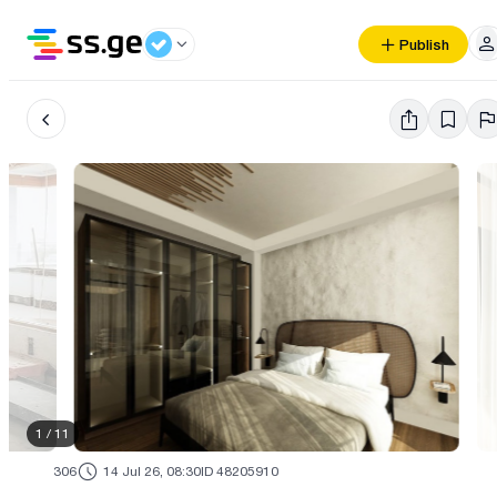
Publish
1
/
11
306
14 Jul 26, 08:30
ID 48205910