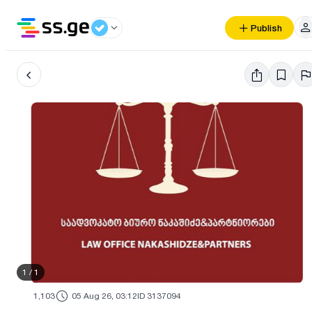
Publish
1
/
1
1,103
05 Aug 26, 03:12
ID 3137094