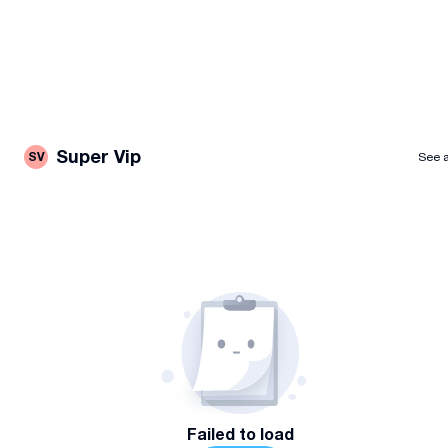
სწორად შედგენა-გაფორმების საკითხებში, მათი
საქმიანობისას წამოჭრილი სადაო საკითხების
სამართლებრივი გზით დარეგულირება და სხვა)
სახელმწიფო-ადმინისტრაციულ ორგანოებთან
სამართლებრივი ურთიერთობა,
სამართლებრივი დოკუმენტების (ხელშეკრულების,
სარჩელის, საჩივრის და სხვა) მომზადება და მათი ანალიზი
Super Vip
SV
See a
სასამართლო პროცესზე წარმომადგენლით (ადვოკატით)
უზრუნველყოფა.
საკონტაქტო პირი:
,,ნაკაშიძე & პარტნიორები"
თბილისი, ალ.ყაზბეგის №47 (მეტრო დელისი)
თბილისი, გურამიშვილის N23 ა (მეტრო
ღრმაღელე)კონსულტაციისთვის დაგვიკავშირდით
(viber,whatsApp)
Failed to load